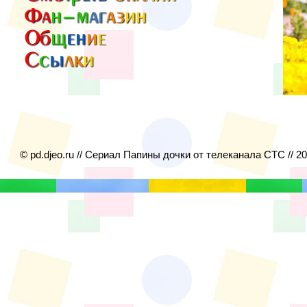
© pd.djeo.ru // Сериал Папины дочки от телеканала СТС // 2