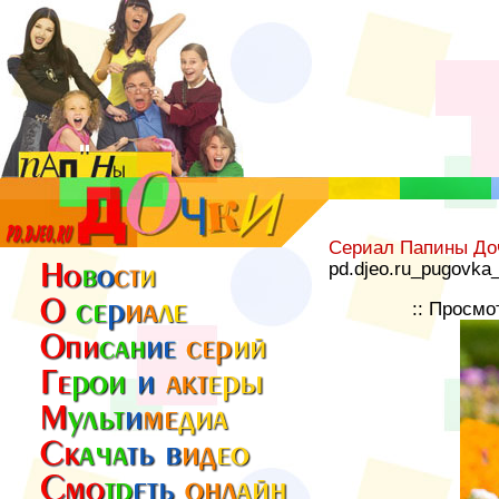
Сериал Папины До
pd.djeo.ru_pugovka_
:: Просмо