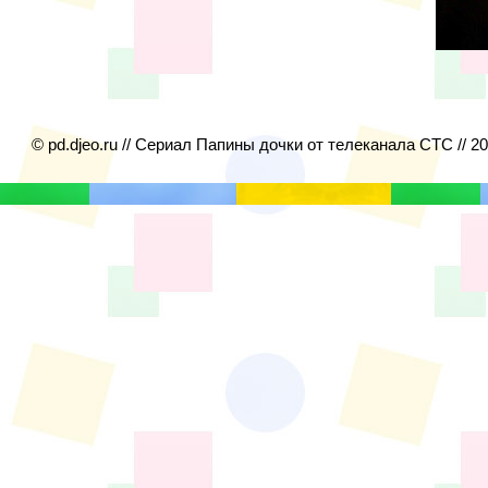
© pd.djeo.ru // Сериал Папины дочки от телеканала СТС // 2