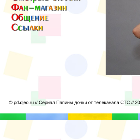
© pd.djeo.ru // Сериал Папины дочки от телеканала СТС // 2