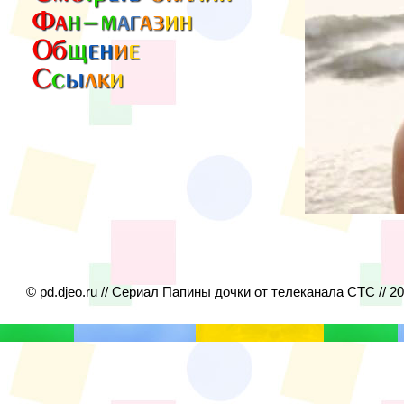
© pd.djeo.ru // Сериал Папины дочки от телеканала СТС // 2