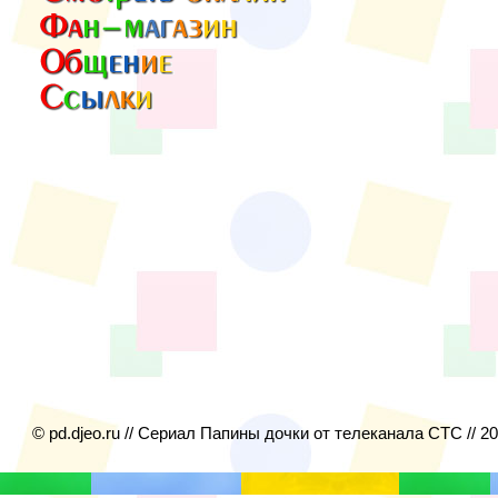
© pd.djeo.ru // Сериал Папины дочки от телеканала СТС // 2