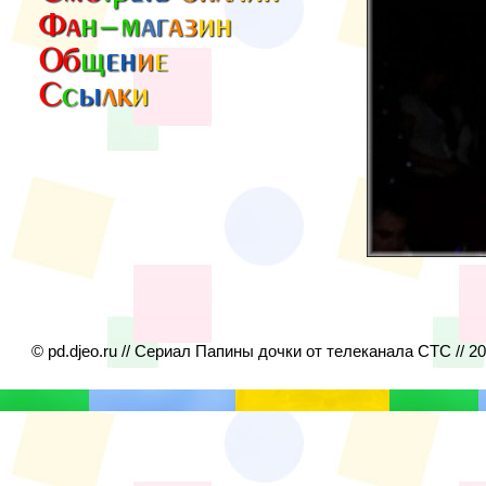
© pd.djeo.ru // Сериал Папины дочки от телеканала СТС // 2