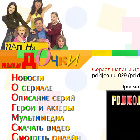
Сериал Папины До
pd.djeo.ru_029 (pd.
:: Просмо