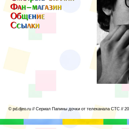
© pd.djeo.ru // Сериал Папины дочки от телеканала СТС // 2