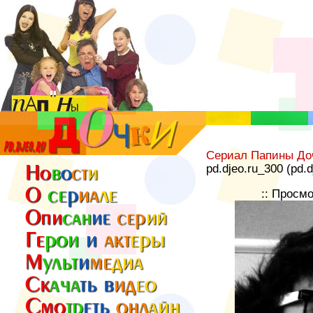
Сериал Папины До
pd.djeo.ru_300 (pd.
:: Просм