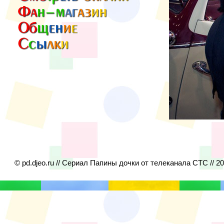
© pd.djeo.ru // Сериал Папины дочки от телеканала СТС // 2