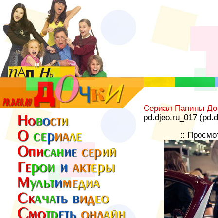
Сериал Папины До
pd.djeo.ru_017 (pd.
:: Просмо