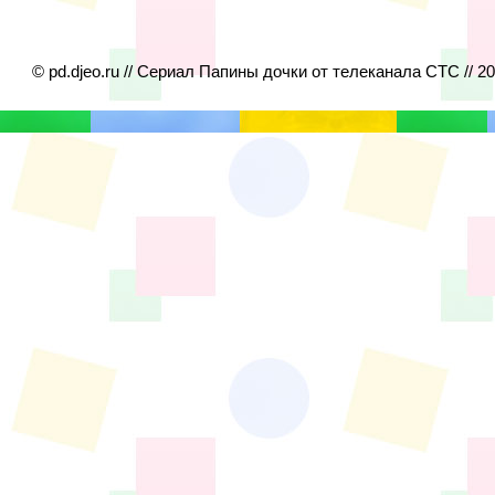
© pd.djeo.ru // Сериал Папины дочки от телеканала СТС // 2