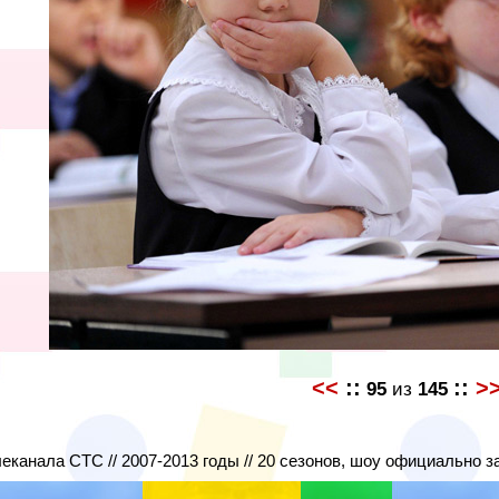
<<
::
::
>
95
из
145
леканала СТС // 2007-2013 годы // 20 сезонов, шоу официально з