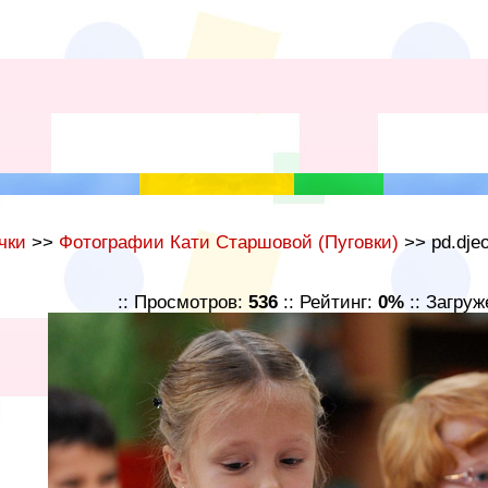
чки
>>
Фотографии Кати Старшовой (Пуговки)
>> pd.djeo
:: Просмотров:
536
:: Рейтинг:
0%
:: Загруж