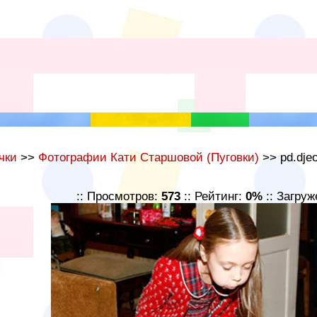
чки
>>
Фотографии Кати Старшовой (Пуговки)
>> pd.djeo
:: Просмотров:
573
:: Рейтинг:
0%
:: Загруж