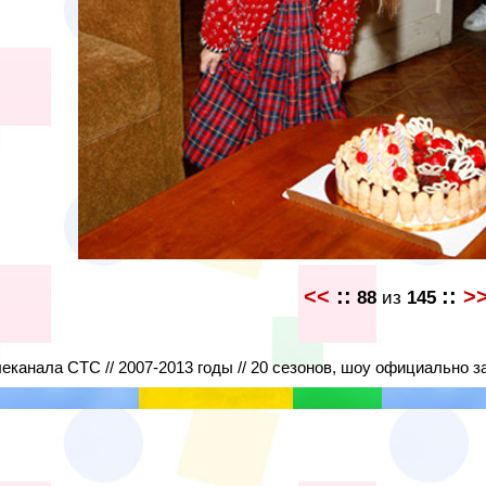
<<
::
::
>
88
из
145
леканала СТС // 2007-2013 годы // 20 сезонов, шоу официально з