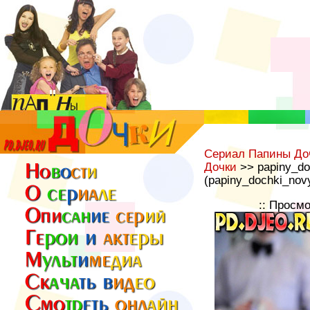
Сериал Папины До
Дочки
>> papiny_do
(papiny_dochki_nov
:: Просм