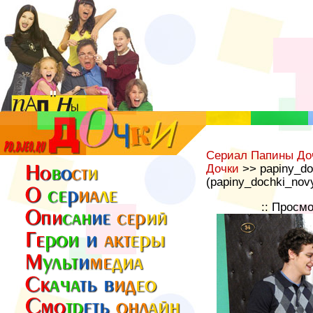
Сериал Папины До
Дочки
>> papiny_do
(papiny_dochki_nov
:: Просм