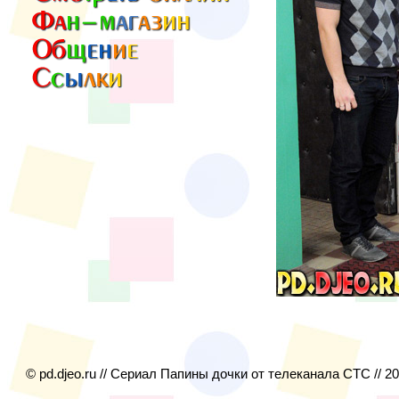
© pd.djeo.ru // Сериал Папины дочки от телеканала СТС // 2