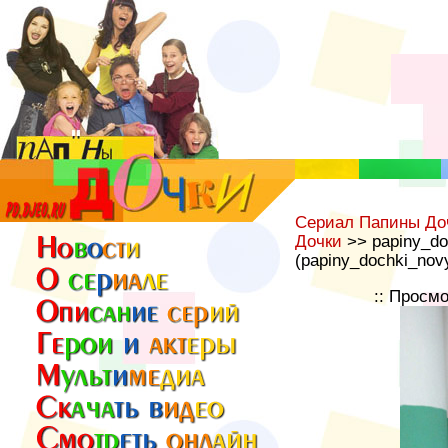
Сериал Папины До
Дочки
>> papiny_do
(papiny_dochki_nov
:: Просм