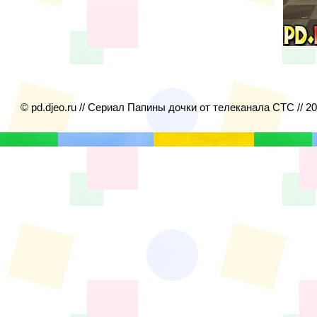
© pd.djeo.ru // Сериал Папины дочки от телеканала СТС // 2