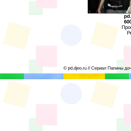
pd
60
Про
Р
© pd.djeo.ru // Сериал Папины до