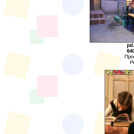
pd
64
Про
Р