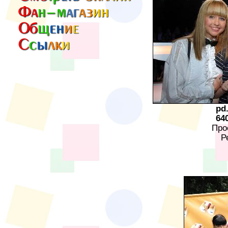
pd
64
Про
Р