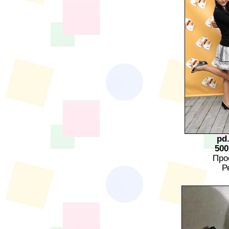
pd
500
Про
Р