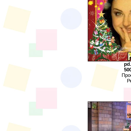
pd
50
Про
Р