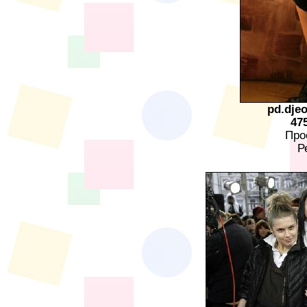
pd.dje
47
Про
Р