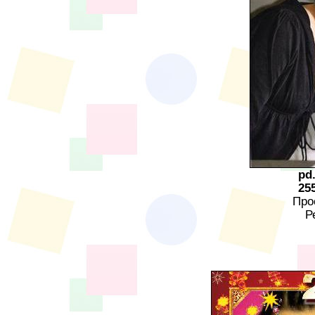
pd
25
Про
Р