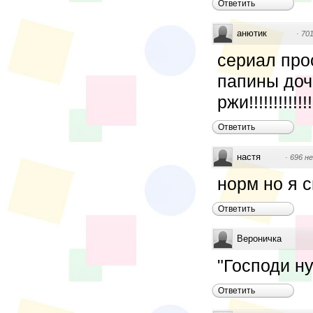
Ответить
анютик
·
701
сериал про
папины дочк
ржи!!!!!!!!!!!!!!!
Ответить
настя
·
696 н
норм но я 
Ответить
Вероничка
"Господи ну
Ответить