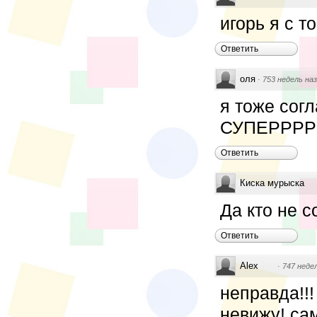
игорь я с т
Ответить
оля
·
753 недель на
я тоже согл
СУПЕРРРРРР!!!!
Ответить
Киска мурыска
Да кто не с
Ответить
Alex
·
747 неде
неправда!!!
невижу! сам