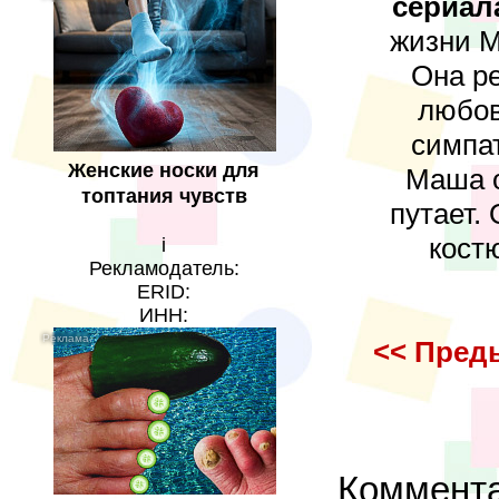
сериал
жизни М
Она ре
любов
симпат
Женские носки для
Маша о
топтания чувств
путает.
кост
i
Рекламодатель:
ERID:
ИНН:
<< Пред
Коммент