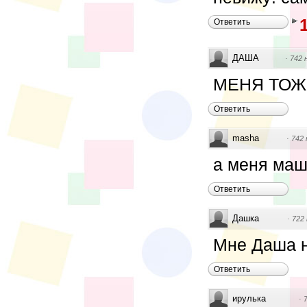
Ответить
ДАША
·
742 
МЕНЯ ТОЖ
Ответить
masha
·
742 
а меня ма
Ответить
Дашка
·
722
Мне Даша н
Ответить
ирулька
·