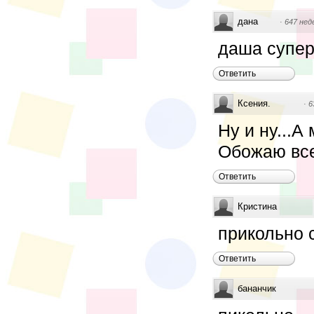
дана
·
647 нед
даша супер
Ответить
Ксения.
·
6
Ну и ну...А
Обожаю все
Ответить
Кристина
прикольно се
Ответить
бананчик