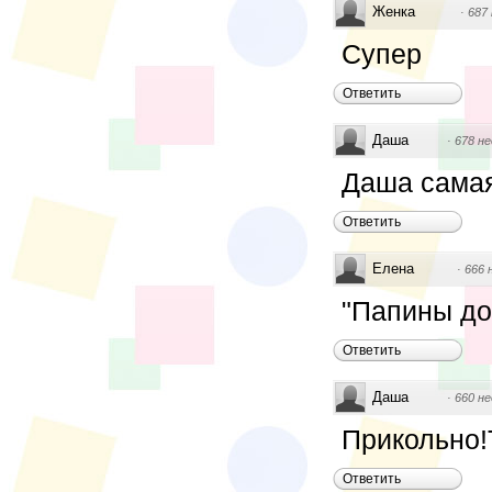
Женка
·
687
Супер
Ответить
Даша
·
678 не
Даша самая
Ответить
Елена
·
666 
"Папины до
Ответить
Даша
·
660 не
Прикольно!
Ответить