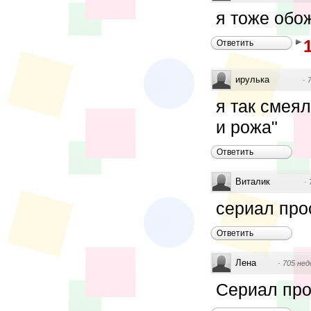
я тоже обо
Ответить
ирулька
·
я так смея
и рожа"
Ответить
Виталик
·
сериал просто су
Ответить
Лена
·
705 нед
Сериал просто 