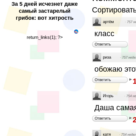
За 5 дней исчезнет даже
Сортировать
самый застарелый
грибок: вот хитрость
артём
·
757 н
класс
return_links(1); ?>
Ответить
риза
·
757 неде
обожаю этот
Ответить
Игорь
·
754 н
Даша самая
Ответить
катя
·
754 неде