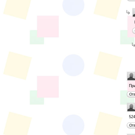
При
От
52
От