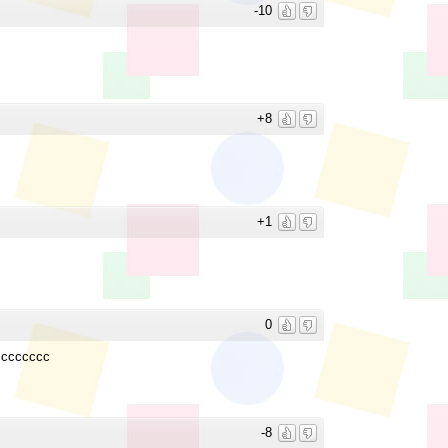
-10
+8
+1
0
сссссссс
-8