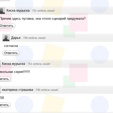
Киска мурыска
·
751 недель назад
Причем здесь пуговка, она чтоли сценарий придумала?
Ответить
Дарья
·
746 недель назад
согласна
Ответить
Киска мурыска
·
751 недель назад
кольная серия!!!!!!!
ветить
екатерина страшова
·
746 недель назад
459
ветить