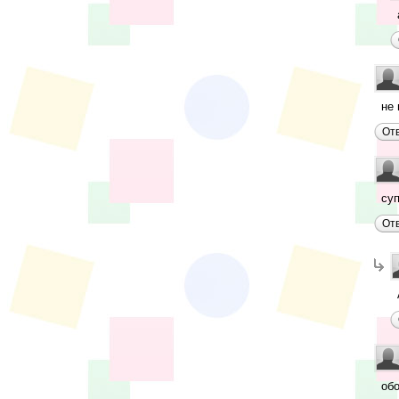
не 
От
су
От
об