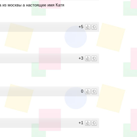
а из москвы а настоящее имя Катя
+5
+3
0
+1