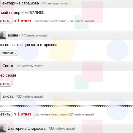
екатерина страшова
·
746 недель назад
 мой номер 89526279400
1 ответ
ветить
·
последнее действие 674 недель назад
арина
·
740 недель назад
ты не настоящая катя старшова
Ответить
Света
·
725 недель назад
ер серия
ветить
анюта
·
722 недель назад
ассссссссссссссссссссссссссссссссссссссссссссссссссссссссссссссс
1 ответ
ветить
·
последнее действие 652 недель назад
Екатерина Старшова
·
720 недель назад