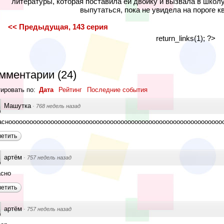
литературы, которая поставила ей двойку и вызвала в школу
выпутаться, пока не увидела на пороге к
<< Предыдущая, 143 серия
return_links(1); ?>
мментарии
(
24
)
ировать по:
Дата
Рейтинг
Последние события
Машутка
·
768 недель назад
сноооооооооооооооооооооооооооооооооооооооооооооооооооооооооооооооооооооооооооооо
ветить
артём
·
757 недель назад
асно
ветить
артём
·
757 недель назад