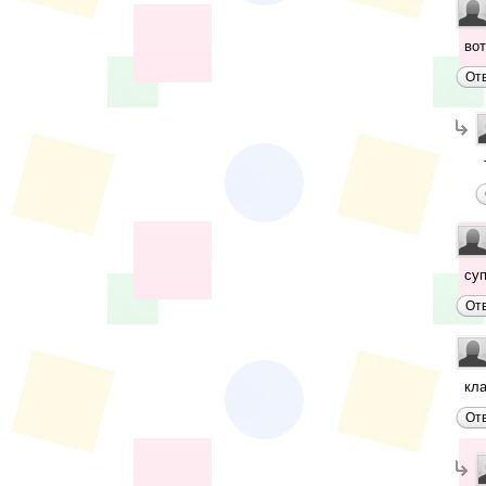
вот
От
суп
От
кл
От