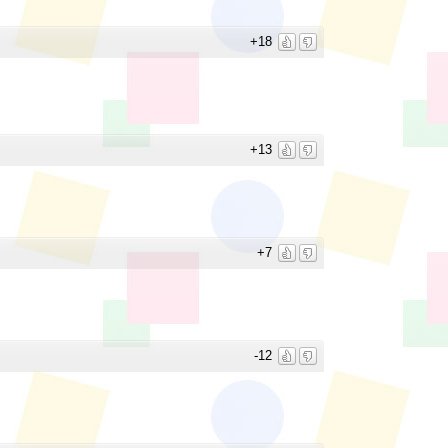
+18
+13
+7
-12