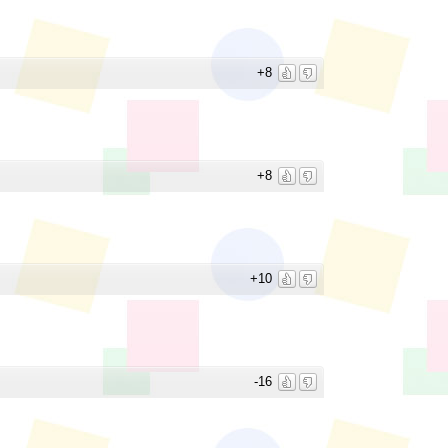
+8
+8
+10
-16