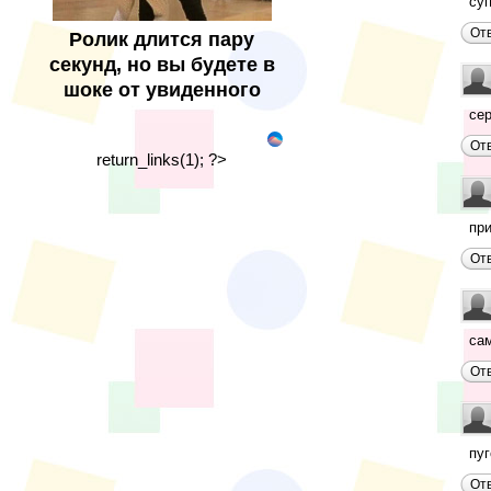
су
От
Ролик длится пару
секунд, но вы будете в
шоке от увиденного
сер
От
return_links(1); ?>
пр
От
са
От
пуг
От