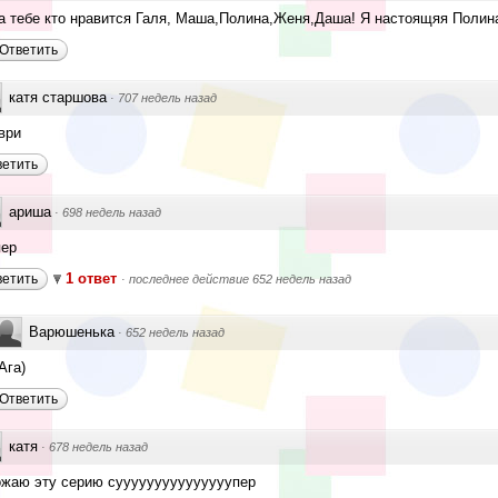
а тебе кто нравится Галя, Маша,Полина,Женя,Даша! Я настоящяя Полин
Ответить
катя старшова
·
707 недель назад
ври
ветить
ариша
·
698 недель назад
пер
1 ответ
ветить
·
последнее действие 652 недель назад
Варюшенька
·
652 недель назад
Ага)
Ответить
катя
·
678 недель назад
ожаю эту серию сууууууууууууууупер