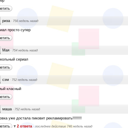
пер
ветить
риза
·
756 недель назад
иал просто супер
ветить
Мая
·
754 недель назад
икольный сериал
ветить
сэм
·
752 недель назад
мый класный
ветить
маша
·
752 недель назад
овка уже достала пиковит рекламировать!!!!!!!!
2 ответа
ветить
·
последнее действие 746 недель назад