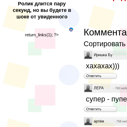
Ролик длится пару
секунд, но вы будете в
шоке от увиденного
Коммента
return_links(1); ?>
Сортировать
Иришка Бу
хахахах)))
Ответить
ЛЕРА
·
760 нед
супер - пупер ха
Ответить
артём
·
758 не