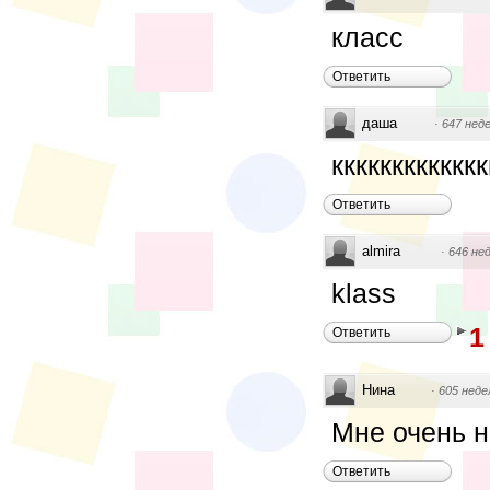
класс
Ответить
даша
·
647 нед
кккккккккк
Ответить
almira
·
646 не
klass
1
Ответить
Нина
·
605 неде
Мне очень 
Ответить