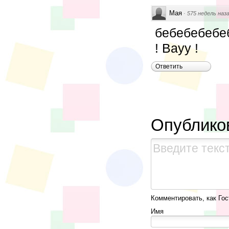
Мая
·
575 недель наз
бебебебебе
! Вауу !
Ответить
Опублико
Комментировать, как Гос
Имя