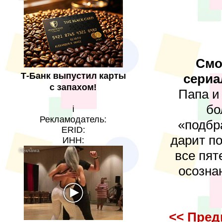
Смо
Т-Банк выпустил карты
сериа
с запахом!
Папа и
бо
i
Рекламодатель:
«подбр
ERID:
дарит п
ИНН:
все пят
осознаю
<< Пред