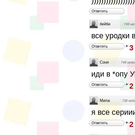
))))))))))))))))))))
Ответить
бейби
·
748 не
все уродки 
3
Ответить
Соня
·
748 неде
иди в *опу У
2
Ответить
Мила
·
738 нед
я все серии
2
Ответить