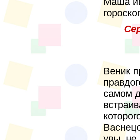
Маша и
гороскоп
Се
Веник п
правдог
самом д
встраив
которог
Васнецо
увы, не