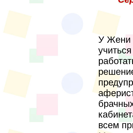
У Жени 
учиться
работат
решение
предупр
аферист
брачных
кабинет
всем пр