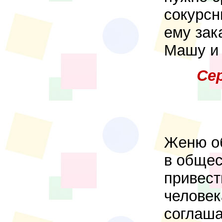
сокурсн
ему зак
Машу и
Се
Женю об
в общес
привест
человек
соглаша