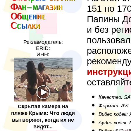
151 по 17
Папины До
и без рег
i
пользовал
Рекламодатель:
ERID:
расположе
ИНН:
рекоменду
инструкц
оставляйт
Качество: SA
Формат: AVI
Скрытая камера на
пляже Крыма: Что люди
Видео кодек: 
вытворяют, когда их не
Аудио кодек:
видят...