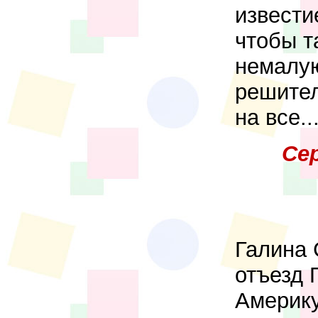
извести
чтобы т
немалую
решител
на все..
Се
Галина 
отъезд 
Америку