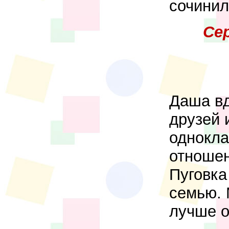
сочинил
Се
Даша вд
друзей 
однокла
отношен
Пуговка
семью. 
лучше о