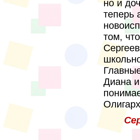
но и до
теперь 
новоисп
том, чт
Сергеев
школьно
Главные
Диана и
понимае
Олигарх
Се