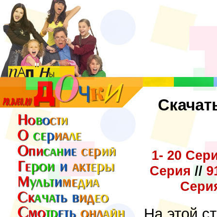
Скачат
1- 20 Сер
Серия
//
9
Сери
На этой с