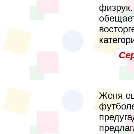
физрук.
обещает
восторг
категор
Се
Женя ещ
футболе
предуга
предлаг