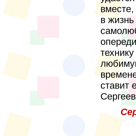
вместе,
в жизнь
самолюб
опереди
технику
любимую
времене
ставит 
Сергеев
Се