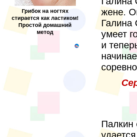
Галина 
жене. О
Грибок на ногтях
стирается как ластиком!
Галина 
Простой домашний
умеет г
метод
и тепер
начинае
соревно
Се
Палкин 
удается