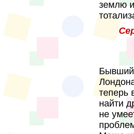
землю и
тотализа
Се
Бывший 
Лондона
теперь 
найти д
не умее
проблем