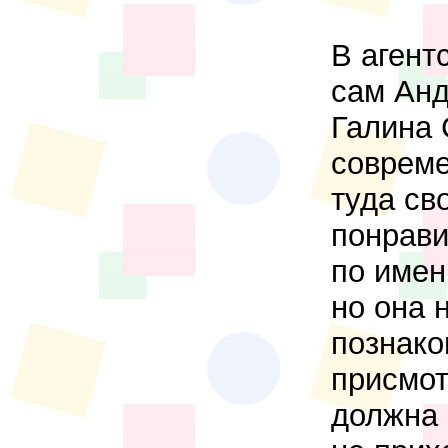
В агент
сам Анд
Галина 
совреме
туда св
понрави
по имен
но она 
познако
присмот
должна 