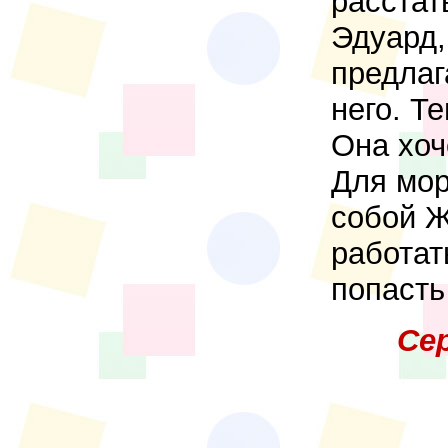
расстат
Эдуард,
предлаг
него. Т
Она хоч
Для мор
собой Ж
работат
попасть
Се