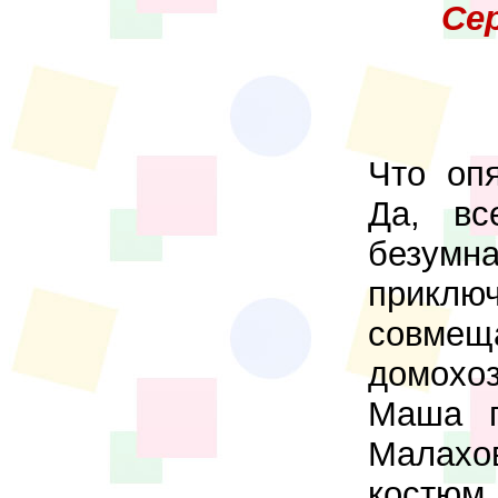
Се
Что оп
Да, вс
безумн
приклю
совмещ
домохо
Маша г
Малахо
костю