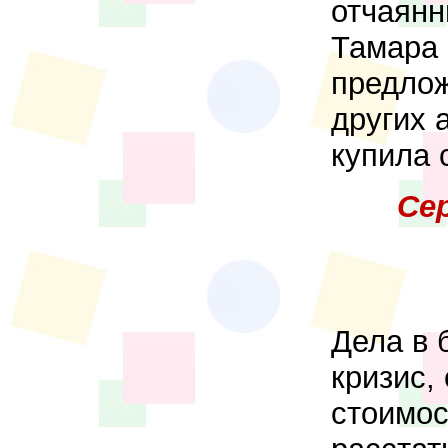
отчаянн
Тамара 
предлож
других 
купила 
Се
Дела в 
кризис,
стоимос