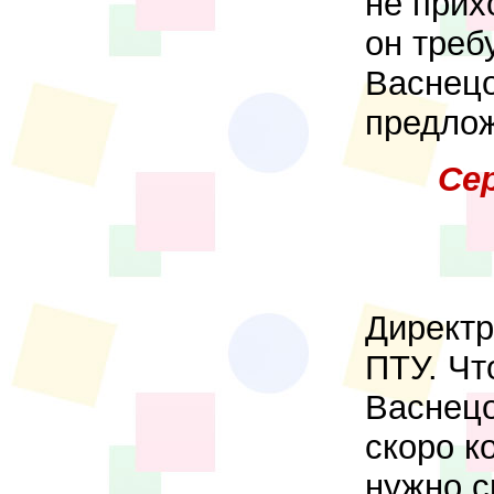
не прих
он треб
Васнецо
предло
Се
Директр
ПТУ. Чт
Васнецо
скоро к
нужно с