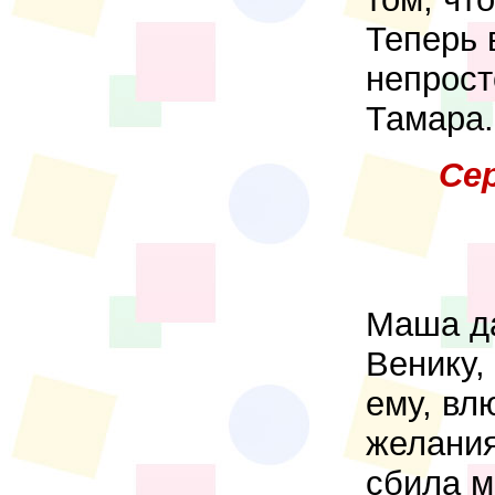
Теперь 
непрост
Тамара.
Се
Маша да
Венику,
ему, вл
желания
сбила м