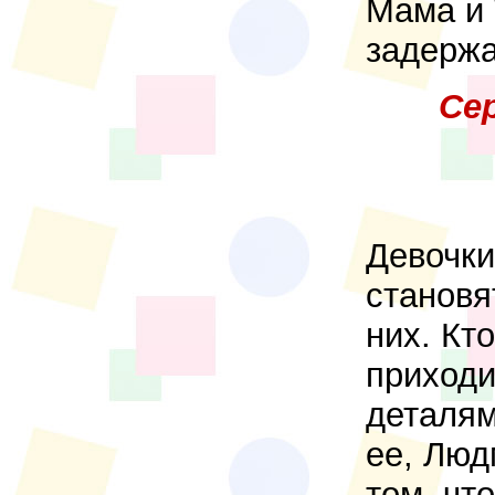
Мама и
задержа
Се
Девочки
становя
них. Кт
приходи
деталям
ее, Люд
том, чт