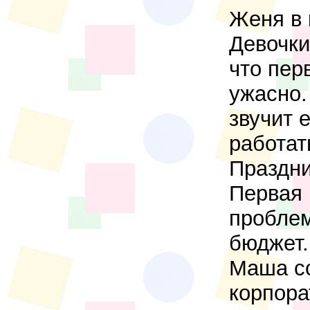
Женя в 
Девочки
что пер
ужасно.
звучит 
работат
Праздни
Первая 
проблем
бюджет.
Маша со
корпора