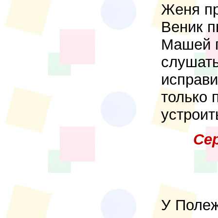
Женя пр
Веник п
Машей п
слушать
исправи
только 
устроит
Се
У Полеж