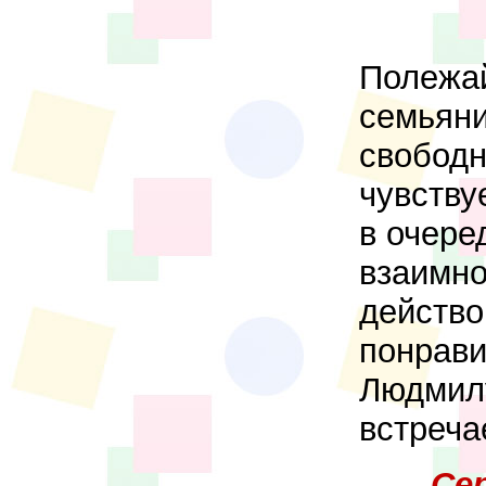
Полежа
семьяни
свободн
чувству
в очере
взаимно
действо
понрави
Людмилу
встреч
Се