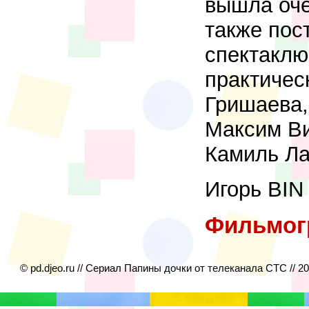
вышла оче
также пос
спектаклю
практичес
Гришаева,
Максим Ви
Камиль Ла
Игорь BIN
Фильмог
© pd.djeo.ru // Сериал Папины дочки от телеканала СТС // 2