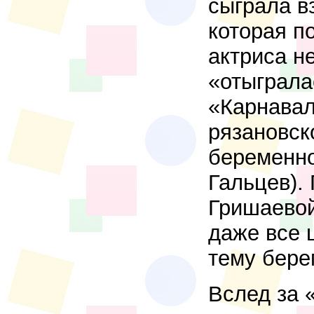
сыграла в
которая по
актриса н
«отыграла
«Карнавал
рязановск
беременн
Гальцев).
Гришаевой
даже все 
тему бере
Вслед за 