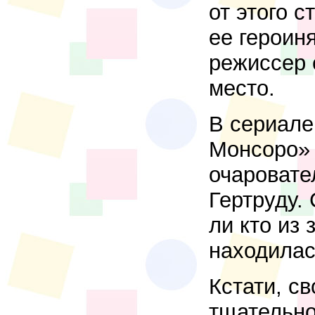
от этого 
ее героин
режиссер 
место.
В сериале
Монсоро» 
очаровате
Гертруду.
ли кто из 
находилас
Кстати, с
тщательно