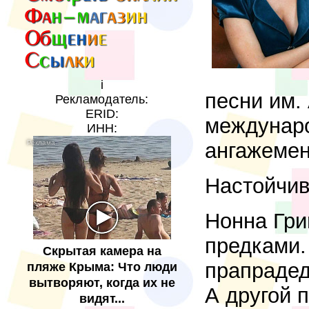
i
песни им.
Рекламодатель:
ERID:
междунаро
ИНН:
ангажеме
Настойчив
Нонна Гри
предками.
Скрытая камера на
прапрадед
пляже Крыма: Что люди
вытворяют, когда их не
А другой 
видят...