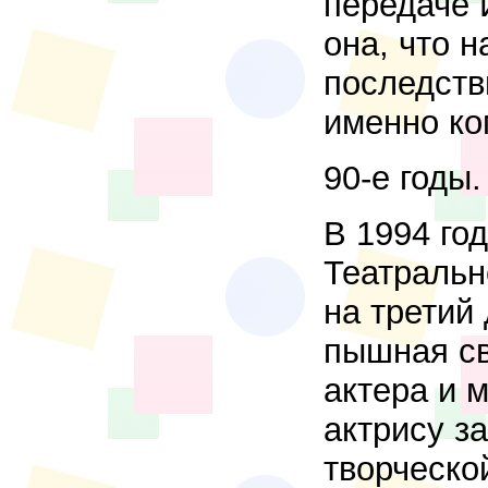
передаче 
она, что н
последств
именно ко
90-е годы
В 1994 го
Театральн
на третий
пышная св
актера и 
актрису з
творческой