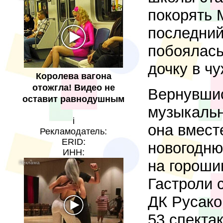
покорять М
последний
побоялась
дочку в ч
Королева вагона
отожгла! Видео не
Вернувшис
оставит равнодушным
музыкальн
i
она вмест
Рекламодатель:
ERID:
новогодню
ИНН:
на гороши
Гастроли 
ДК Русако
53 спекта