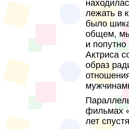
находилас
лежать в 
было шика
общем, мы
и попутно
Актриса с
образ рад
отношени
мужчинам
Параллель
фильмах «
лет спуст