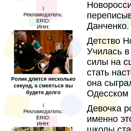
Новоросси
i
переписыв
Рекламодатель:
ERID:
Данченко.
ИНН:
Детство Н
Училась в
силы на с
стать нас
Ролик длится несколько
она сыгра
секунд, а смеяться вы
Одесском 
будете долго
i
Девочка р
Рекламодатель:
именно эт
ERID:
ИНН:
школы ста