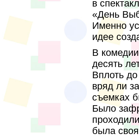
в спектак
«День Выб
Именно ус
идее созд
В комедии
десять ле
Вплоть до 
вряд ли з
съемках б
Было зафр
проходили
была своя 