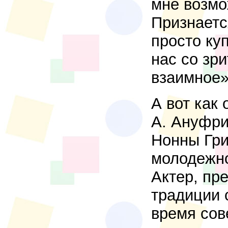
мне возмо
Признаетс
просто куп
нас со зр
взаимное»
А вот как 
А. Ануфри
Нонны Гри
молодежно
Актер, пр
традиции 
время сов