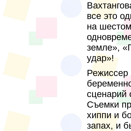
Вахтангов
все это о
на шестом
одновреме
земле», «
удар»!
Режиссер 
беременно
сценарий 
Съемки пр
хиппи и б
запах, и 