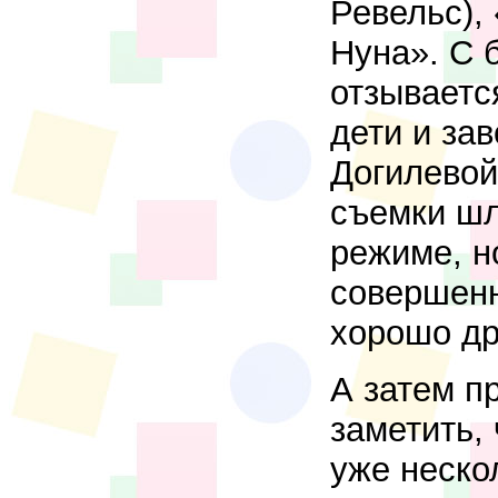
Ревельс),
Нуна». С 
отзываетс
дети и зав
Догилевой
съемки шл
режиме, н
совершенн
хорошо др
А затем п
заметить,
уже неско