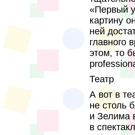
«Первый у
картину о
ней доста
главного 
этом, то б
profession
Театр
А вот в т
не столь 
и Зелима 
в спектак