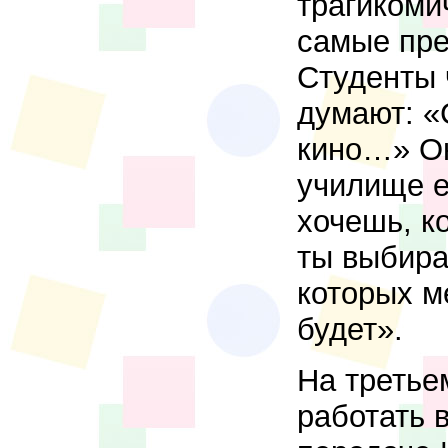
трагикоми
самые пре
Студенты 
думают: «
кино…» Он
училище е
хочешь, к
ты выбира
которых м
будет».
На третье
работать 