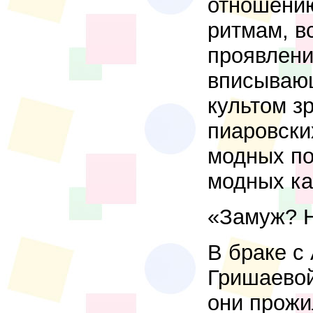
отношению
ритмам, в
проявлени
вписывающ
культом з
пиаровски
модных по
модных ка
«Замуж? 
В браке с
Гришаевой
они прожи