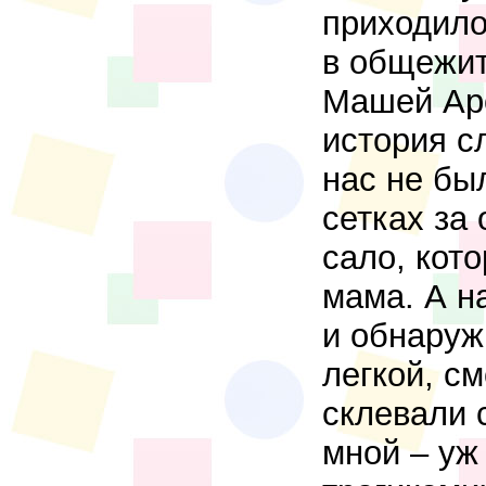
приходило
в общежит
Машей Аро
история с
нас не бы
сетках за
сало, кот
мама. А н
и обнаруж
легкой, с
склевали 
мной – уж