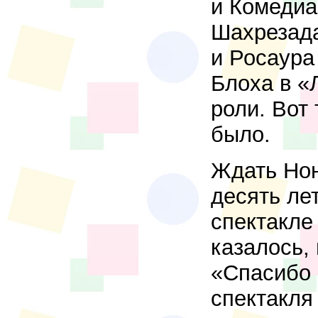
и Комедиа
Шахрезада
и Росаура
Блоха в «
роли. Вот 
было.
Ждать Нон
десять ле
спектакле
казалось,
«Спасибо 
спектакля