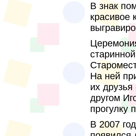
В знак по
красивое 
выгравиро
Церемония
старинной
Старомест
На ней пр
их друзья
другом Иг
прогулку 
В 2007 го
появился