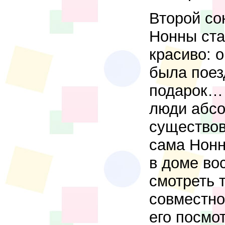
Второй со
Нонны ста
красиво: о
была поез
подарок… 
люди абсо
существова
сама Нонн
в доме во
смотреть 
совместно
его посмо